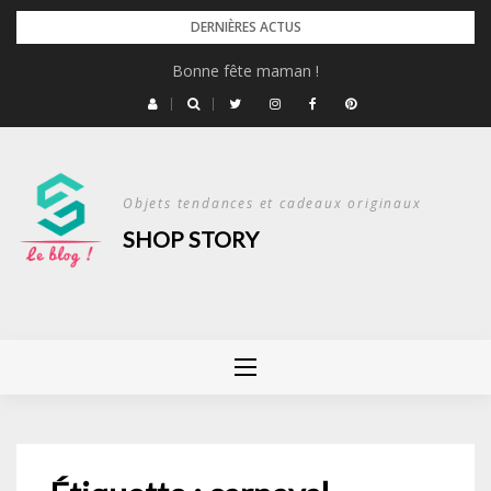
Skip
DERNIÈRES ACTUS
to
Bonne fête maman !
content
Objets tendances et cadeaux originaux
SHOP STORY