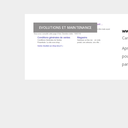
EVOLUTIONS ET MAINTENANCE
www
Car
Ap
pou
par