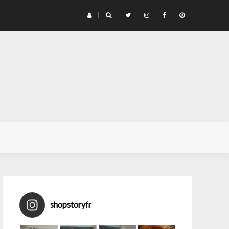
’est l’printemps !
shopstoryfr