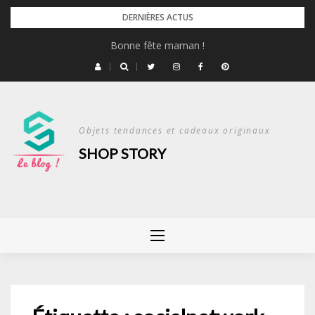
Skip
DERNIÈRES ACTUS
to
Bonne fête maman !
content
Objets tendances et cadeaux originaux
SHOP STORY