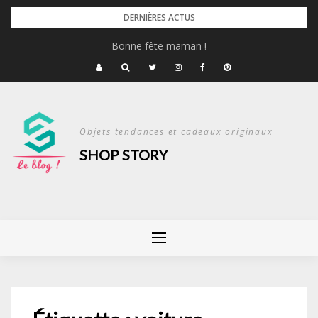
Skip
DERNIÈRES ACTUS
to
Bonne fête maman !
content
Objets tendances et cadeaux originaux
SHOP STORY